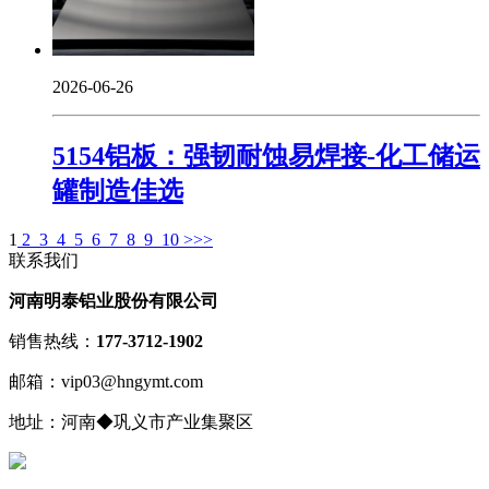
2026-06-26
5154铝板：强韧耐蚀易焊接-化工储运
罐制造佳选
1
2
3
4
5
6
7
8
9
10
>
>>
联系我们
河南明泰铝业股份有限公司
销售热线：
177-3712-1902
邮箱：vip03@hngymt.com
地址：河南◆巩义市产业集聚区