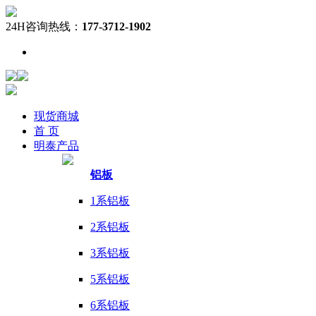
24H咨询热线：
177-3712-1902
现货
商城
首 页
明泰
产品
铝板
1系铝板
2系铝板
3系铝板
5系铝板
6系铝板