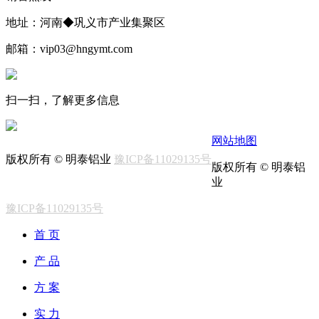
地址：河南◆巩义市产业集聚区
邮箱：vip03@hngymt.com
扫一扫，了解更多信息
网站地图
版权所有 © 明泰铝业
豫ICP备11029135号
版权所有 © 明泰铝
业
豫ICP备11029135号
首 页
产 品
方 案
实 力